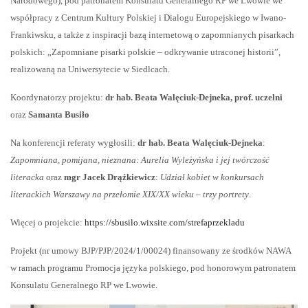
Narodowego), pod patronatem Konsulatu Generalnego RP we Lwowie we
współpracy z Centrum Kultury Polskiej i Dialogu Europejskiego w Iwano-
Frankiwsku, a także z inspiracji bazą internetową o zapomnianych pisarkach
polskich: „Zapomniane pisarki polskie – odkrywanie utraconej historii”,
realizowaną na Uniwersytecie w Siedlcach.
Koordynatorzy projektu:
dr hab. Beata Walęciuk-Dejneka, prof. uczelni
oraz
Samanta Busiło
Na konferencji referaty wygłosili:
dr hab. Beata Walęciuk-Dejneka
:
Zapomniana, pomijana, nieznana: Aurelia Wyleżyńska i jej twórczość
literacka
oraz
mgr Jacek Drążkiewicz
:
Udział kobiet w konkursach
literackich Warszawy na przełomie XIX/XX wieku – trzy portrety
.
Więcej o projekcie:
https://sbusilo.wixsite.com/strefaprzekladu
Projekt (nr umowy BJP/PJP/2024/1/00024) finansowany ze środków NAWA
w ramach programu Promocja języka polskiego, pod honorowym patronatem
Konsulatu Generalnego RP we Lwowie.