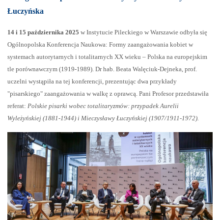
Łuczyńska
14 i 15 października 2025
w Instytucie Pileckiego w Warszawie odbyła się
Ogólnopolska Konferencja Naukowa: Formy zaangażowania kobiet w
systemach autorytarnych i totalitarnych XX wieku – Polska na europejskim
tle porównawczym (1919-1989). Dr hab. Beata Walęciuk-Dejneka, prof.
uczelni wystąpiła na tej konferencji, prezentując dwa przykłady
"pisarskiego" zaangażowania w walkę z oprawcą. Pani Profesor przedstawiła
referat:
Polskie pisarki wobec totalitaryzmów: przypadek Aurelii
Wyleżyńskiej (1881-1944) i Mieczysławy Łuczyńskiej (1907/1911-1972).