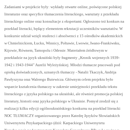
Zadaniami w projekcie były: wykłady otwarte online, poświęcone polskiej
literaturze oraz specyfice tłumaczenia literackiego, warsztaty z przekładu
literackiego online oraz konsultacje z ekspertami. Ogłoszono też konkurs na
przekład literacki, będący elementem rekrutacji uczestników warsztatów. W
konkursie udział wzięli studenci i absolwenci z 15 ośrodków akademickich
w Chmielnickiem, Łucku, Winnicy, Połtawie, Lwowie, Iwano-Frankiwsku,
Kijowie, Równem, Tarnopolu i Odessie. Materiałem źródłowym w
przekładzie na język ukraiński były fragmenty „Kronik wojennych 1939-
1942 i 1943-1944” Aurelii Wyleżyńskiej. Młodzi tłumacze pracowali pod
opieką doświadczonych, uznanych tłumaczy - Natalii Tkaczyk, Andrija
Pawłyszyna oraz Walerego Butewicza. Głównym celem projektu było
wsparcie kształcenia tłumaczy w zakresie umiejętności przekładu tekstu
literackiego z języka polskiego na ukraiński, ale również promocja polskiej
literatury, historii oraz języka polskiego w Ukrainie. Pomysł zrodził się z
realizacji kilku edycji ogólnoukraińskiego konkursu na przekład literacki
NOC TŁUMACZY organizowanego przez Katedrę Języków Słowiańskich
Uniwersytetu Przykarpackiego (dziś: Karpackiego Uniwersytetu