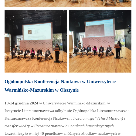
Ogólnopolska Konferencja Naukowa w Uniwersytecie
Warmińsko-Mazurskim w Olsztynie
13-14 grudnia 2024
w Uniwersytecie Warmińsko-Mazurskim, w
Instytucie Literaturoznawstwa odbyła się Ogólnopolska Literaturoznawcza i
Kulturoznawcza Konferencja Naukowa:
„Trzecia misja” (Third Mission) i
transfer wiedzy w literaturoznawstwie i naukach humanistycznych.
Uczestniczyło w niej 40 penelistów z różnych ośrodków naukowych w