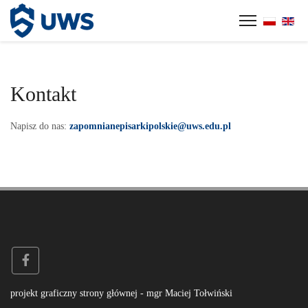
Panel zarządzania plikami cookies
Kontakt
Napisz do nas:
zapomnianepisarkipolskie@uws.edu.pl
projekt graficzny strony głównej - mgr Maciej Tołwiński